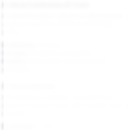
2. Verniz Cataforético (E-Coat)
O standard da indústria. Aplicado por eletrodeposição,
cria uma camada mais uniforme e resistente que o
acrílico.
Durabilidade:
6-12 meses
Vantagem:
Boa relação custo-benefício
Problema:
Pode amarelar com exposição solar
prolongada
3. Verniz Diamante
Uma evolução do cataforético, com partículas que
aumentam a dureza e o brilho. Mais resistente a riscos
e abrasão.
Durabilidade:
1-2 anos