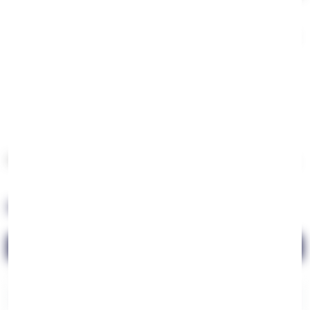
vida
Acabamento hipoalergénico
seguro para todas as
peles
Brilho que permanece
lavagem após lavagem
Garantia de qualidade
que comprova a nossa
confiança
Porque uma semijoia de luxo merece proteção de luxo.
Resumo: O Verniz Faz a Diferença
O que procurar
O que evitar
Nanotecnologia ou Diamante
"Verniz" sem especificação
"Hipoalergénico certificado"
Preços demasiado baixos