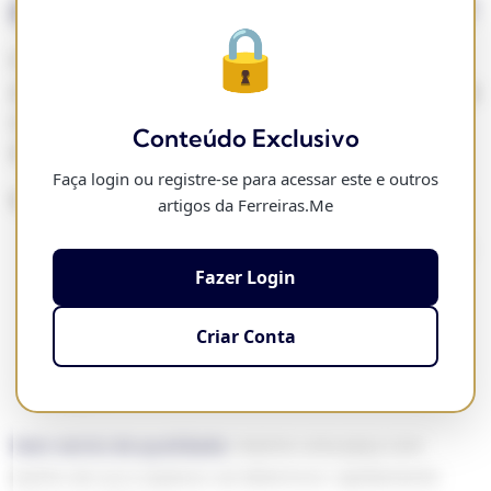
O Que É o Verniz e Por Que Importa?
🔒
O verniz é uma
camada de proteção transparente
aplicada sobre o banho de ouro. Pensa nele como o top
coat do teu verniz de unhas — sem ele, a cor lasca e
Conteúdo Exclusivo
descasca rapidamente.
Faça login ou registre-se para acessar este e outros
Nas semijoias, o verniz tem três funções essenciais:
artigos da Ferreiras.Me
Proteger o banho
do contacto com ar, água, suor e
Fazer Login
químicos
Evitar oxidação
que causa o escurecimento
Criar Conta
Criar barreira
entre o metal e a pele (evitando
alergias)
Sem verniz de qualidade
, mesmo uma peça com
banho de ouro espesso vai deteriorar rapidamente