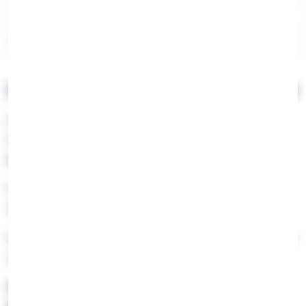
Garantia contra oxidação
Sem informação técnica
Reviews de longo prazo
Apenas fotos de produto novo
Conclusão: Olha Além do Brilho Inicial
A próxima vez que te apaixonares por uma semijoia,
lembra-te: o brilho do primeiro dia é fácil.
O brilho do
centésimo dia
é que revela a verdadeira qualidade.
E essa qualidade está na camada que não vês — o
verniz.
Agora que sabes o segredo, nunca mais vais olhar para
uma semijoia da mesma forma.
Queres saber mais sobre a qualidade das nossas