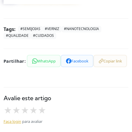
peças?
Explora a nossa coleção →
Tags:
#
SEMIJOIAS
#
VERNIZ
#
NANOTECNOLOGIA
#
QUALIDADE
#
CUIDADOS
Partilhar:
WhatsApp
Facebook
Copiar link
Avalie este artigo
★
★
★
★
★
Faça login
para avaliar