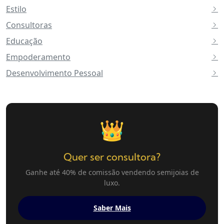
Estilo
Consultoras
Educação
Empoderamento
Desenvolvimento Pessoal
👑
Quer ser consultora?
Ganhe até 40% de comissão vendendo semijoias de
luxo.
Saber Mais