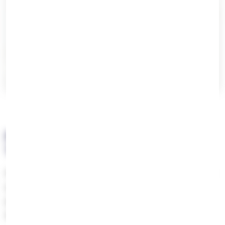
Os 4 tipos de verniz para semijoias
Por Que a Nanotecnologia Muda
Tudo?
As nanopartículas são
1.000 a 100.000 vezes menores
que um fio de cabelo. Isso permite que penetrem nos
poros microscópicos do metal, criando uma proteção
de dentro para fora.