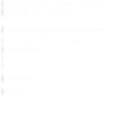
Vantagem:
Mantém o brilho por mais tempo
Problema:
Custo mais elevado
4. Nanotecnologia (O Topo de Gama)
A revolução na proteção de semijoias. Utiliza
nanopartículas
que penetram a superfície a nível
molecular, criando uma barreira invisível e ultra-
resistente.
Durabilidade:
2-5+ anos
Vantagens:
Repele água, suor e químicos
100% hipoalergénico
Não amarela nunca