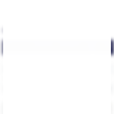
Resistente a perfumes e cremes
Mantém o brilho original
Comparação Direta: Qual Escolher?
Tipo
Durabilidade
Hipoalergénico
Resiste
Preço
a Água
Acrílico
1-3 meses
❌
❌
€
Cataforético
6-12 meses
⚠️ Parcial
✅
€€
Diamante
1-2 anos
✅
✅
€€€
Nanotecnologia
2-5+ anos
✅✅
✅✅
€€€€