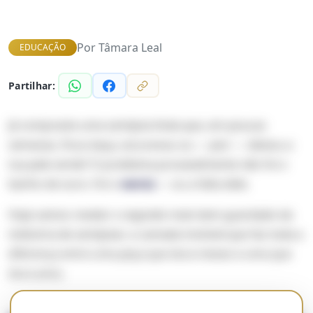
Por
Tâmara Leal
EDUCAÇÃO
Partilhar:
Já compraste uma semijoia linda que, em poucas
semanas, ficou baça, escureceu ou — pior — deixou a
tua pele verde? O problema provavelmente não foi o
banho de ouro. Foi o
verniz
— ou a falta dele.
Hoje vamos revelar o segredo mais bem guardado da
indústria de semijoias: a camada invisível que faz toda a
diferença entre uma peça que dura meses e uma que
dura anos.