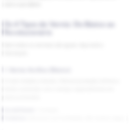
com o uso diário.
Os 4 Tipos de Verniz: Do Básico ao
Revolucionário
Nem todos os vernizes são iguais. Aqui está a
hierarquia:
1. Verniz Acrílico (Básico)
O mais simples e barato. Oferece proteção mínima e
tende a amarelar com o tempo, especialmente em
peças prateadas.
Durabilidade:
1-3 meses
Problema:
Descasca com facilidade, não resiste a água