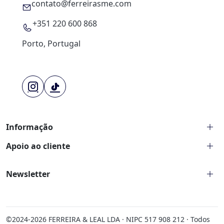
contato@ferreirasme.com
+351 220 600 868
Porto, Portugal
Informação
Sobre nós
Apoio ao cliente
Artigos
Devoluções e reembolsos
Contacte-nos
Newsletter
Política de privacidade
Consultora Elite
Termos e condições
Insira o seu e-mail para receber as últimas novidades antes de
Perguntas frequentes
todos.
Lista de desejos
©2024-
2026
FERREIRA & LEAL LDA · NIPC 517 908 212 · Todos