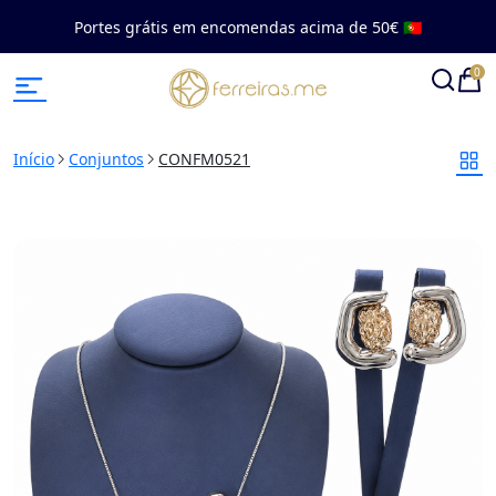
Portes grátis em encomendas acima de 50€ 🇵🇹
0
Início
Conjuntos
CONFM0521