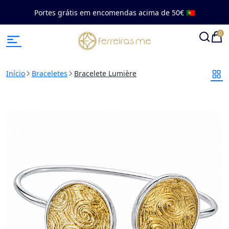
Portes grátis em encomendas acima de 50€ 🇵🇹
0
Início
Braceletes
Bracelete Lumière