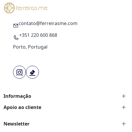
contato@ferreirasme.com
+351 220 600 868
Porto, Portugal
Informação
Sobre nós
Apoio ao cliente
Artigos
Devoluções e reembolsos
Contacte-nos
Newsletter
Política de privacidade
Consultora Elite
Termos e condições